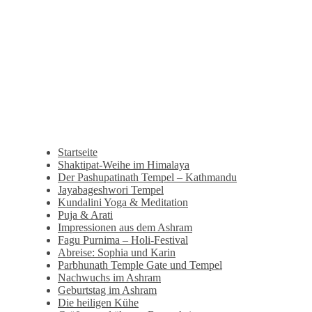
Startseite
Shaktipat-Weihe im Himalaya
Der Pashupatinath Tempel – Kathmandu
Jayabageshwori Tempel
Kundalini Yoga & Meditation
Puja & Arati
Impressionen aus dem Ashram
Fagu Purnima – Holi-Festival
Abreise: Sophia und Karin
Parbhunath Temple Gate und Tempel
Nachwuchs im Ashram
Geburtstag im Ashram
Die heiligen Kühe