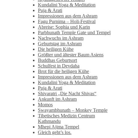
Kundalini Yoga & Meditation
Puja & Arati
Impressionen aus dem Ashram
Fagu Purnima – Holi-Festival
Abreise: Sophia und Karin
Parbhunath Temple Gate und Tempel
Nachwuchs im Ashram
Geburtstag im Ashram
Die heiligen Kühe
Größter und ältester Baum Asiens
Buddhas Geburtsort
Schulfest in Devdaha
Brot für die heiligen Kühe
Impressionen aus dem Ashram
Kundalini Yoga & Meditation
Puja & Arati
Shivaratri „Die Nacht Shivas“
Ankunft im Ashram
Momos
Swayambhunath – Monkey Temple
Tibetisches Medizin Centrum
Kathmandu
Mhepi Ajima Tempel
Gleich geht’s los.