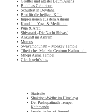
Größter und ältester Baum Asiens
Buddhas Geburtsort
Schulfest in Devdaha
Brot für die heiligen Kühe
Impressionen aus dem Ashram
Kundalini Yoga & Meditation
Puja & Arati
Shivaratri „Die Nacht Shivas“
Ankunft im Ashram
Momos
Swayambhunath – Monkey Temple
Tibetisches Medizin Centrum Kathmandu
Mhepi Ajima Tempel
Gleich geht’s los.
Startseite
Shaktipat-Weihe im Himalaya
Der Pashupatinath Tempel –
Kathmandu
Jayabageshwori Tempel