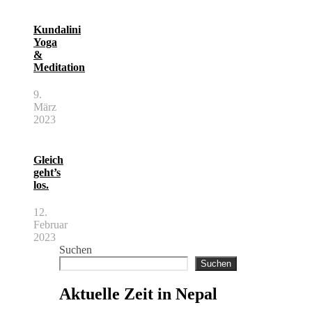
Kundalini
Yoga
&
Meditation
9.
März
2023
Gleich
geht’s
los.
12.
Februar
2023
Suchen
Suchen
Aktuelle Zeit in Nepal