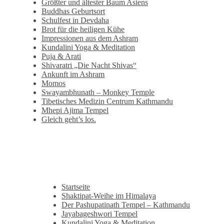
Größter und ältester Baum Asiens
Buddhas Geburtsort
Schulfest in Devdaha
Brot für die heiligen Kühe
Impressionen aus dem Ashram
Kundalini Yoga & Meditation
Puja & Arati
Shivaratri „Die Nacht Shivas“
Ankunft im Ashram
Momos
Swayambhunath – Monkey Temple
Tibetisches Medizin Centrum Kathmandu
Mhepi Ajima Tempel
Gleich geht’s los.
Startseite
Shaktipat-Weihe im Himalaya
Der Pashupatinath Tempel – Kathmandu
Jayabageshwori Tempel
Kundalini Yoga & Meditation