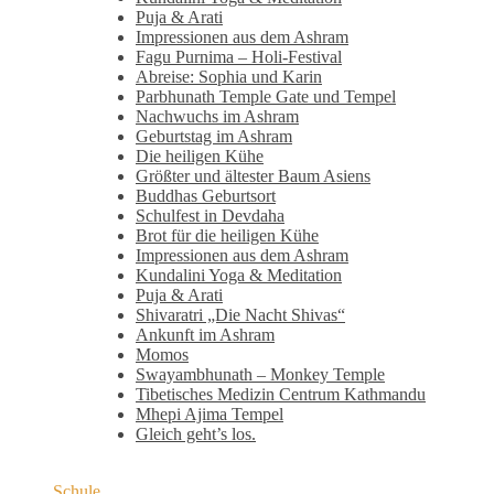
Puja & Arati
Impressionen aus dem Ashram
Fagu Purnima – Holi-Festival
Abreise: Sophia und Karin
Parbhunath Temple Gate und Tempel
Nachwuchs im Ashram
Geburtstag im Ashram
Die heiligen Kühe
Größter und ältester Baum Asiens
Buddhas Geburtsort
Schulfest in Devdaha
Brot für die heiligen Kühe
Impressionen aus dem Ashram
Kundalini Yoga & Meditation
Puja & Arati
Shivaratri „Die Nacht Shivas“
Ankunft im Ashram
Momos
Swayambhunath – Monkey Temple
Tibetisches Medizin Centrum Kathmandu
Mhepi Ajima Tempel
Gleich geht’s los.
Schule