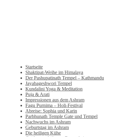
Startseite
Shaktipat-Weihe im Himalaya
Der Pashupatinath Tempel – Kathmandu
Jayabageshwori Tempel
Kundalini Yoga & Meditation
Puja & Arati
Impressionen aus dem Ashram
Fagu Purnima – Holi-Festival
Abreise: Sophia und Karin
Parbhunath Temple Gate und Tempel
Nachwuchs im Ashram
Geburtstag im Ashram
Die heiligen Kühe