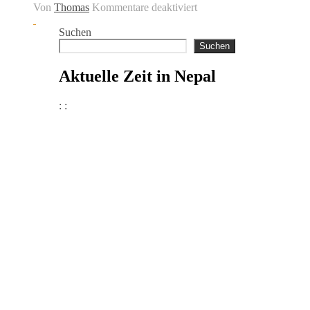
für
Von
Thomas
Kommentare deaktiviert
Schulfest
in
Suchen
Devdaha
Suchen
Aktuelle Zeit in Nepal
:
: