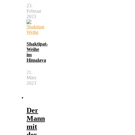
23.
Februar
2023
Shaktipat-
Weihe
im
Himalaya
21.
März
2023
Der
Mann
mit
der