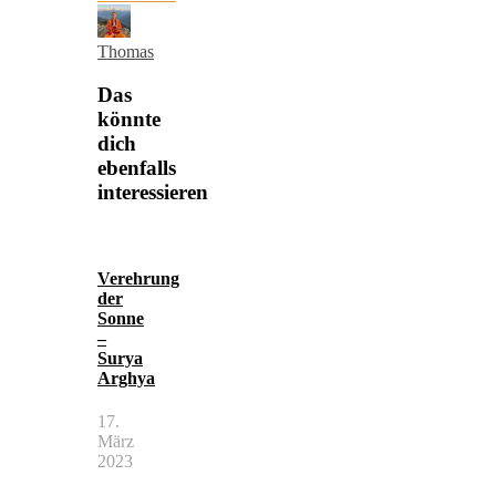
Thomas
Das
könnte
dich
ebenfalls
interessieren
Verehrung
der
Sonne
–
Surya
Arghya
17.
März
2023