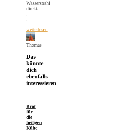
Wasserstrahl
direkt.
.
.
weiterlesen
Thomas
Das
könnte
dich
ebenfalls
interessieren
Brot
für
die
heiligen
Kühe