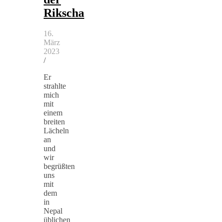
Rikscha
16.
März
2023
/
Er
strahlte
mich
mit
einem
breiten
Lächeln
an
und
wir
begrüßten
uns
mit
dem
in
Nepal
üblichen