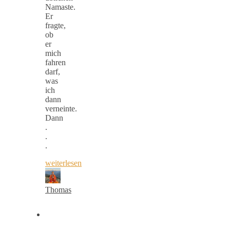
Namaste.
Er
fragte,
ob
er
mich
fahren
darf,
was
ich
dann
verneinte.
Dann
.
.
.
weiterlesen
Thomas