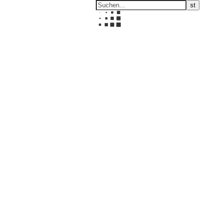
Nepal
Die längste Reise des Lebens ist die vom Kopf zum Herzen