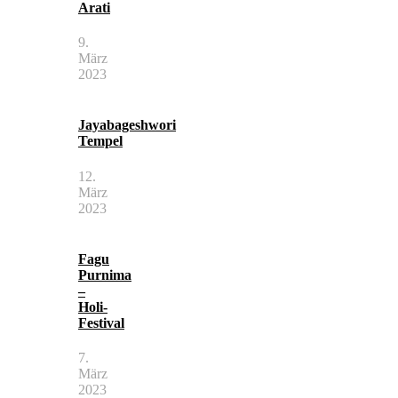
Arati
9.
März
2023
Jayabageshwori
Tempel
12.
März
2023
Fagu
Purnima
–
Holi-
Festival
7.
März
2023