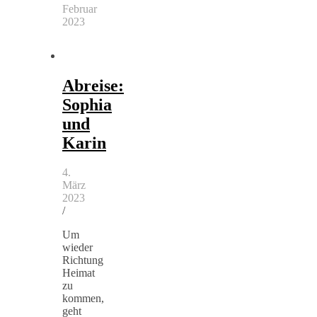
Februar
2023
Abreise:
Sophia
und
Karin
4.
März
2023
/
Um
wieder
Richtung
Heimat
zu
kommen,
geht