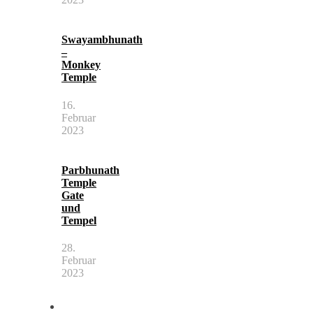
Swayambhunath
–
Monkey
Temple
16.
Februar
2023
Parbhunath
Temple
Gate
und
Tempel
28.
Februar
2023