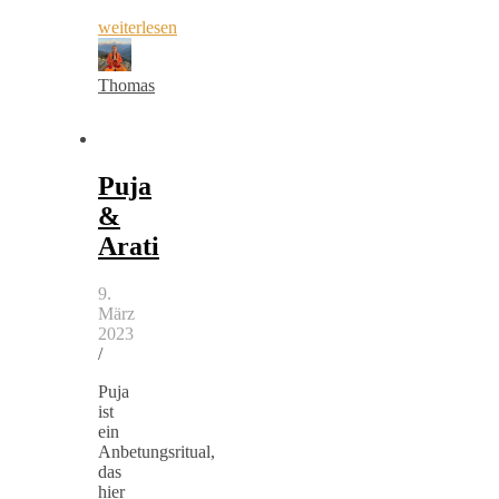
weiterlesen
Thomas
Puja
&
Arati
9.
März
2023
/
Puja
ist
ein
Anbetungsritual,
das
hier