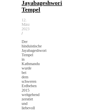
Jayabageshwori
Tempel
12.
März
2023
/
Der
hinduistische
Jayabageshwori
Tempel
in
Kathmandu
wurde
bei
dem
schweren
Erdbeben
2015
weitgehend
zerstört
und
liebevoll