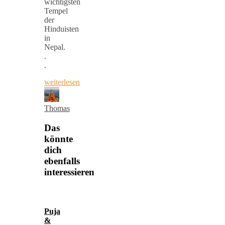
wichtigsten
Tempel
der
Hinduisten
in
Nepal.
.
.
weiterlesen
Thomas
Das
könnte
dich
ebenfalls
interessieren
Puja
&