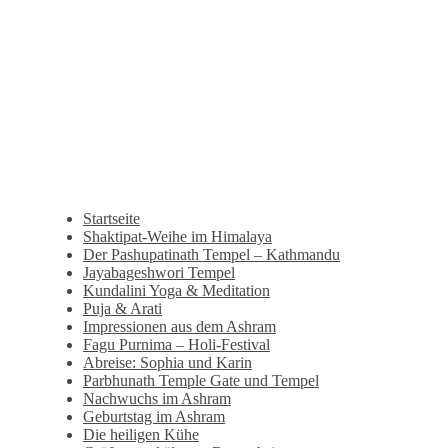
Startseite
Shaktipat-Weihe im Himalaya
Der Pashupatinath Tempel – Kathmandu
Jayabageshwori Tempel
Kundalini Yoga & Meditation
Puja & Arati
Impressionen aus dem Ashram
Fagu Purnima – Holi-Festival
Abreise: Sophia und Karin
Parbhunath Temple Gate und Tempel
Nachwuchs im Ashram
Geburtstag im Ashram
Die heiligen Kühe