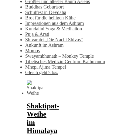
Größter und ältester Baum Asiens
Buddhas Geburtsort
Schulfest in Devdaha
Brot für die heiligen Kühe
Impressionen aus dem Ashram
Kundalini Yoga & Meditation
Puja & Arati
Shivaratri „Die Nacht Shivas“
Ankunft im Ashram
Momos
Swayambhunath – Monkey Temple
Tibetisches Medizin Centrum Kathmandu
Mhepi Ajima Tempel
Gleich geht’s los.
Shaktipat-
Weihe
im
Himalaya