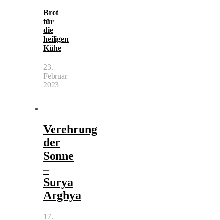
Brot
für
die
heiligen
Kühe
23.
Februar
2023
Verehrung
der
Sonne
–
Surya
Arghya
17.